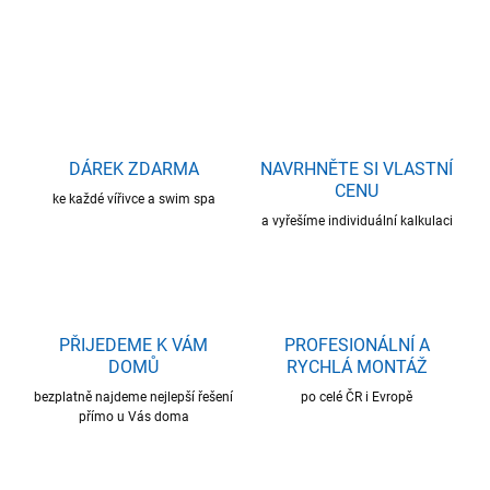
ZEPTAT SE
HLÍDAT
DÁREK ZDARMA
NAVRHNĚTE SI VLASTNÍ
CENU
ke každé vířivce a swim spa
a vyřešíme individuální kalkulaci
PŘIJEDEME K VÁM
PROFESIONÁLNÍ A
DOMŮ
RYCHLÁ MONTÁŽ
bezplatně najdeme nejlepší řešení
po celé ČR i Evropě
přímo u Vás doma