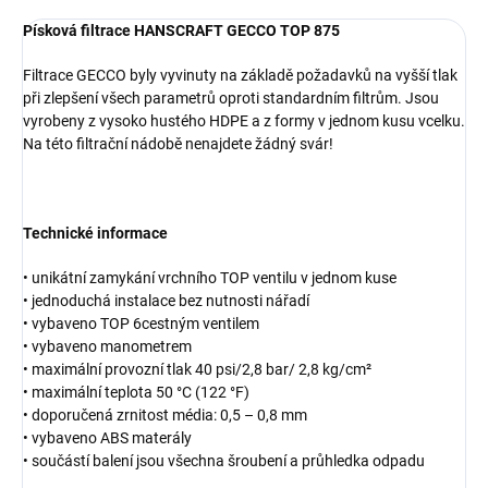
Písková filtrace HANSCRAFT GECCO TOP 875
Filtrace GECCO byly vyvinuty na základě požadavků na vyšší tlak
při zlepšení všech parametrů oproti standardním filtrům. Jsou
vyrobeny z vysoko hustého HDPE a z formy v jednom kusu vcelku.
Na této filtrační nádobě nenajdete žádný svár!
Technické informace
• unikátní zamykání vrchního TOP ventilu v jednom kuse
• jednoduchá instalace bez nutnosti nářadí
• vybaveno TOP 6cestným ventilem
• vybaveno manometrem
• maximální provozní tlak 40 psi/2,8 bar/ 2,8 kg/cm²
• maximální teplota 50 °C (122 °F)
• doporučená zrnitost média: 0,5 – 0,8 mm
• vybaveno ABS materály
• součástí balení jsou všechna šroubení a průhledka odpadu