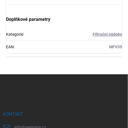
Doplňkové parametry
Kategorie
:
Filtrační nádoby
EAN
:
MFV35
Z
á
p
a
t
í
KONTAKT
info
@
swimspa.cz