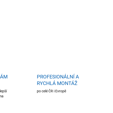
idat do košíku
VÁM
PROFESIONÁLNÍ A
RYCHLÁ MONTÁŽ
lepší
po celé ČR i Evropě
oma