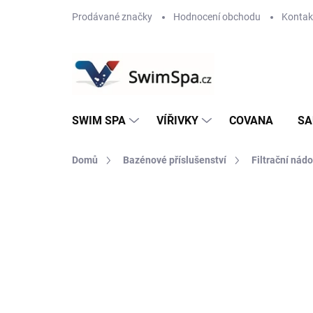
Přejít
Prodávané značky
Hodnocení obchodu
Kontak
na
obsah
SWIM SPA
VÍŘIVKY
COVANA
SA
Domů
Bazénové příslušenství
Filtrační nád
Neohodnoceno
Podrobnosti hodnoce