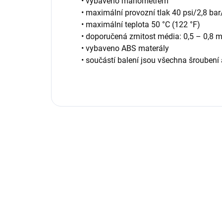
• vybaveno manometrem
• maximální provozní tlak 40 psi/2,8 ba
• maximální teplota 50 °C (122 °F)
• doporučená zrnitost média: 0,5 – 0,8
• vybaveno ABS materály
• součástí balení jsou všechna šrouben