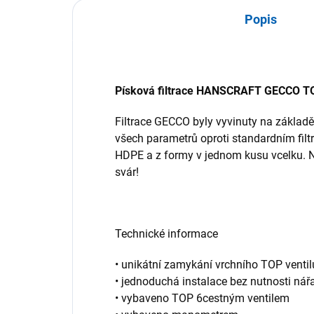
Popis
Písková filtrace HANSCRAFT GECCO T
Filtrace GECCO byly vyvinuty na základě
všech parametrů oproti standardním fil
HDPE a z formy v jednom kusu vcelku. N
svár!
Technické informace
• unikátní zamykání vrchního TOP venti
• jednoduchá instalace bez nutnosti nář
• vybaveno TOP 6cestným ventilem