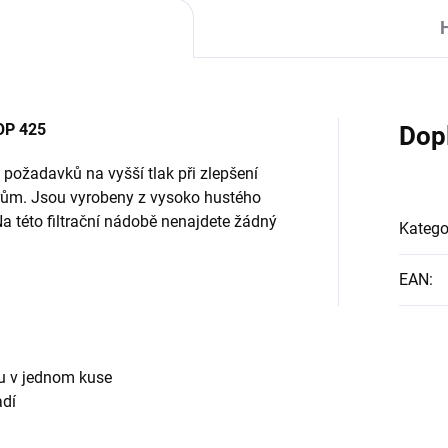
OP 425
Dop
 požadavků na vyšší tlak při zlepšení
trům. Jsou vyrobeny z vysoko hustého
a této filtrační nádobě nenajdete žádný
Katego
EAN
:
lu v jednom kuse
adí