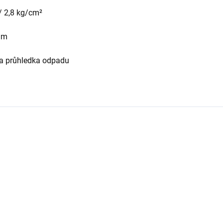
r/ 2,8 kg/cm²
 mm
í a průhledka odpadu