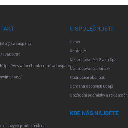
TAKT
O SPOLEČNOSTI
O nás
info
@
swimspa.cz
Kontakty
777605789
Nejprodávanější Swim Spa
https://www.facebook.com/swimspa.cz
Nejprodávanější vířivky
swimspacz/
Hodnocení obchodu
Ochrana osobních údajů
Obchodní podmínky a reklamační
KDE NÁS NAJDETE
ce o nových produktech na