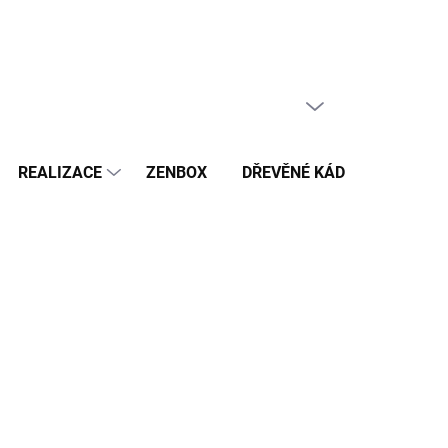
PRÁZDNÝ KOŠÍK
NÁKUPNÍ
KOŠÍK
REALIZACE
ZENBOX
DŘEVĚNÉ KÁDĚ
BAZÉN