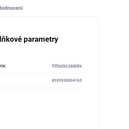
Hodnocení
lňkové parametry
rie
:
Filtrační nádoby
8592930004163