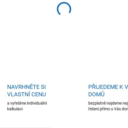
−
+
Př
DETAILNÍ INFORMACE
ZEPTAT SE
HLÍDAT
NAVRHNĚTE SI
PŘIJEDEME K 
VLASTNÍ CENU
DOMŮ
a vyřešíme individuální
bezplatně najdeme nej
kalkulaci
řešení přímo u Vás d