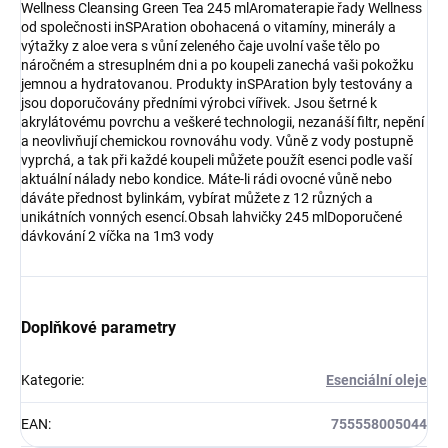
Wellness Cleansing Green Tea 245 mlAromaterapie řady Wellness
od společnosti inSPAration obohacená o vitamíny, minerály a
výtažky z aloe vera s vůní zeleného čaje uvolní vaše tělo po
náročném a stresuplném dni a po koupeli zanechá vaši pokožku
jemnou a hydratovanou. Produkty inSPAration byly testovány a
jsou doporučovány předními výrobci vířivek. Jsou šetrné k
akrylátovému povrchu a veškeré technologii, nezanáší filtr, nepění
a neovlivňují chemickou rovnováhu vody. Vůně z vody postupně
vyprchá, a tak při každé koupeli můžete použít esenci podle vaší
aktuální nálady nebo kondice. Máte-li rádi ovocné vůně nebo
dáváte přednost bylinkám, vybírat můžete z 12 různých a
unikátních vonných esencí.Obsah lahvičky 245 mlDoporučené
dávkování 2 víčka na 1m3 vody
Doplňkové parametry
Kategorie
:
Esenciální oleje
EAN
:
755558005044