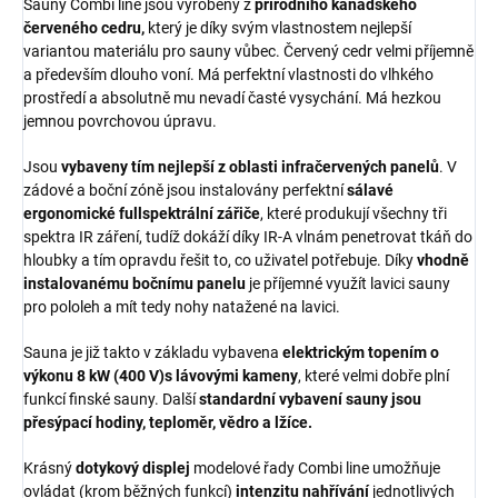
Sauny Combi line jsou vyrobeny z
přírodního kanadského
červeného cedru,
který je díky svým vlastnostem nejlepší
variantou materiálu pro sauny vůbec. Červený cedr velmi příjemně
a především dlouho voní. Má perfektní vlastnosti do vlhkého
prostředí a absolutně mu nevadí časté vysychání. Má hezkou
jemnou povrchovou úpravu.
Jsou
vybaveny tím nejlepší z oblasti infračervených panelů
. V
zádové a boční zóně jsou instalovány perfektní
s
álavé
ergonomické fullspektrální zářiče
, které produkují všechny tři
spektra IR záření, tudíž dokáží díky IR-A vlnám penetrovat tkáň do
hloubky a tím opravdu řešit to, co uživatel potřebuje. Díky
vhodně
instalovanému bočnímu panelu
je příjemné využít lavici sauny
pro pololeh a mít tedy nohy natažené na lavici.
Sauna je již takto v základu vybavena
elektrickým topením o
výkonu 8 kW (400 V)s lávovými kameny
, které velmi dobře plní
funkcí finské sauny. Další
standardní vybavení sauny jsou
přesýpací hodiny, teploměr, vědro a lžíce.
Krásný
dotykový displej
modelové řady Combi line umožňuje
ovládat (krom běžných funkcí)
intenzitu nahřívání
jednotlivých