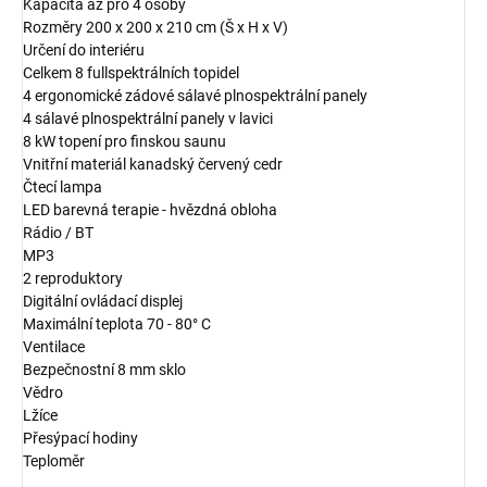
Kapacita až pro 4 osoby
Rozměry 200 x 200 x 210 cm (Š x H x V)
Určení do interiéru
Celkem 8 fullspektrálních topidel
4 ergonomické zádové sálavé plnospektrální panely
4 sálavé plnospektrální panely v lavici
8 kW topení pro finskou saunu
Vnitřní materiál kanadský červený cedr
Čtecí lampa
LED barevná terapie - hvězdná obloha
Rádio / BT
MP3
2 reproduktory
Digitální ovládací displej
Maximální teplota 70 - 80° C
Ventilace
Bezpečnostní 8 mm sklo
Vědro
Lžíce
Přesýpací hodiny
Teploměr