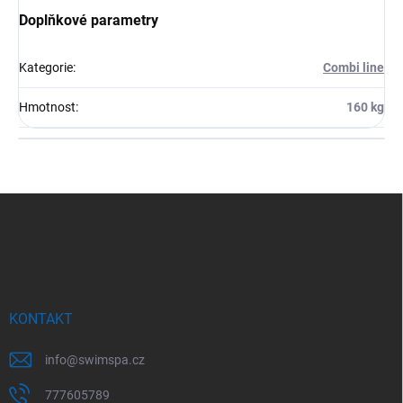
Doplňkové parametry
Kategorie
:
Combi line
Hmotnost
:
160 kg
Z
á
p
a
t
í
KONTAKT
info
@
swimspa.cz
777605789