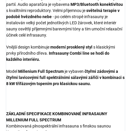
partií. Audio aparatůra je vybavena
MP3/Bluetooth konektivitou
s kvalitními reproduktory. Velmi přijemnou je
světelná terapie v
podobě hvězdného nebe
- po celém stropě infrasauny je
instalován velký počet jednotlivých LED žárovek, které interiér
sauny osvětlý příjemnými barevnými tóny a tím umoční relaxační
účinek celé infrasauny.
Vnější design kombinuje
moderní prosklený styl
s klasickými
prvky přírodního dřeva.
Infrasauny Combi line se hodí do
každého interiéru.
Model
Millenium Full Spectrum
je vybaven
čtyřmi zádovými a
čtyřmi lavicovými full spektrálními sálavými zářiči v kombinaci s
8 kW třífázovým topením pro klasickou saunu.
ZÁKLADNÍ SPECIFIKACE KOMBINOVANÉ INFRASAUNY
MILLENIUM FULL SPECTRUM
Kombinovaná plnospektrální infrasauna s finskou saunou