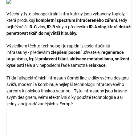
Všechny tyto plnospektrální infra kabiny jsou vybaveny topidly,
která produkují
kompletní spectrum infračereného záření
, tedy
nejběžnější
IR-C
vlny,
IR-B
vlny a především
IR-A vlny, které dokáží
penetrovat tkáň do největší hloubky.
Výsledkem těchto technologií je rapidní zlepšení účinků
infrasauny - především
zlepšení pocení
uživatele,
regenerace
organismu, lepší
prokrvení
tkání
,
aktivace
metabolismu
,
snížení
kyselosti
těla a v neposlední řadě samotná
relaxace
.
Třída fullspektrálních infrasaun Combi line je díky svému designu
svěží, moderní a kombinuje nejlepší technologii infračerveného
záření s klasickou finskou saunou.. Tyto infrasauny jsou krásné
svým designem, velmi efektnívní díky použité technologii a asi
jedny z nejprodávanějších v Evropě.