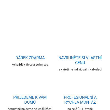
−
+
Přidat do košíku
DETAILNÍ INFORMACE
ZEPTAT SE
HLÍDAT
DÁREK ZDARMA
NAVRHNĚTE SI VLASTNÍ
CENU
ke každé vířivce a swim spa
a vyřešíme individuální kalkulaci
PŘIJEDEME K VÁM
PROFESIONÁLNÍ A
DOMŮ
RYCHLÁ MONTÁŽ
bezplatně najdeme nejlepší řešení
po celé ČR i Evropě