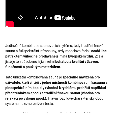
Jedinečné kombinace saunovacích sytému, tedy tradiční finské
sauna a fullspektrální infrasauny, tedy modelová řada
Combi line
patří k těm vůbec nejprodávanějším na Evropském trhu
. Zcela
jistě je to způsobeno jejich velmi
bohatou a kvalitní výbavou,
funkčností a použitým materiálem.
Tato unikátní kombinovaná sauna je
speciálně navržena pro
uživatele, kteří chtějí v jedné místnosti kombinovat infrasaunu s
plnospektrálními topidly (vhodná k rychlému prohřátí napřiklad
před tréninkem apod.) a tradiční finskou saunu (vhodná pro
relaxaci po výkonu apod.)
. Hlavní rozdílové charakterisky obou
systému naleznete níže v textu.