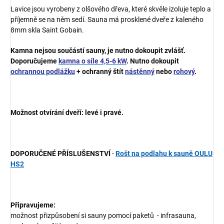
Lavice jsou vyrobeny z olšového dřeva, které skvěle izoluje teplo a
příjemně se na něm sedí. Sauna má prosklené dveře z kaleného
8mm skla Saint Gobain.
Kamna nejsou součástí sauny, je nutno dokoupit zvlášť.
Doporučujeme
kamna o síle 4,5-6 kW
. Nutno dokoupit
ochrannou podlážku
+ ochranný štít
nástěnný
nebo
rohový
.
Možnost otvírání dveří: levé i pravé.
DOPORUČENÉ PŘÍSLUŠENSTVÍ
-
Rošt na podlahu k sauně OULU
HS2
Připravujeme:
možnost přizpůsobení si sauny pomocí paketů - infrasauna,