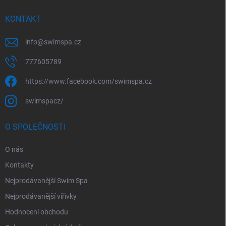
í
KONTAKT
info
@
swimspa.cz
777605789
https://www.facebook.com/swimspa.cz
swimspacz/
O SPOLEČNOSTI
O nás
Kontakty
Nejprodávanější Swim Spa
Nejprodávanější vířivky
Hodnocení obchodu