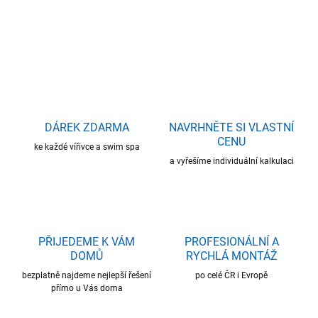
DETAILNÍ INFORMACE
ZEPTAT SE
HLÍDAT
DÁREK ZDARMA
NAVRHNĚTE SI VLASTNÍ
CENU
ke každé vířivce a swim spa
a vyřešíme individuální kalkulaci
PŘIJEDEME K VÁM
PROFESIONÁLNÍ A
DOMŮ
RYCHLÁ MONTÁŽ
bezplatně najdeme nejlepší řešení
po celé ČR i Evropě
přímo u Vás doma