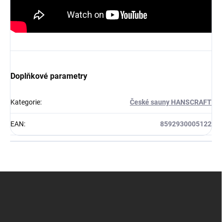
Doplňkové parametry
Kategorie
:
České sauny HANSCRAFT
EAN
:
8592930005122
Z
á
p
a
t