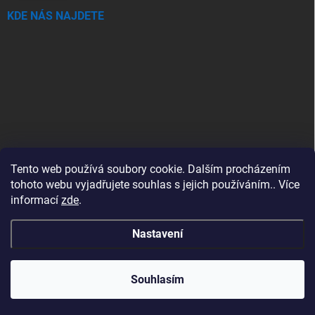
KDE NÁS NAJDETE
Tento web používá soubory cookie. Dalším procházením
tohoto webu vyjadřujete souhlas s jejich používáním.. Více
informací
zde
.
Nastavení
Copyright 2026
SwimSpa.cz
. Všechna práva vyhrazena.
Upravit nastavení
cookies
Souhlasím
Vytvořil Shoptet