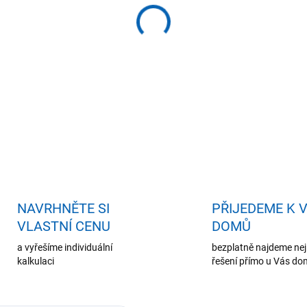
−
+
Př
DETAILNÍ INFORMACE
ZEPTAT SE
HLÍDAT
NAVRHNĚTE SI
PŘIJEDEME K 
VLASTNÍ CENU
DOMŮ
a vyřešíme individuální
bezplatně najdeme nej
kalkulaci
řešení přímo u Vás d