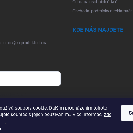
Ochrana osobních údajů
Obchodní podmínky a reklamační
KDE NÁS NAJDETE
ce o nových produktech na
sobních údajů
oužívá soubory cookie. Dalším procházením tohoto
S
jete souhlas s jejich používáním.. Více informací
zde
.
í
.
Upravit nastavení cookies