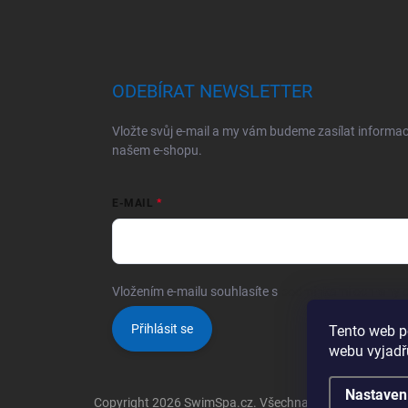
ODEBÍRAT NEWSLETTER
Vložte svůj e-mail a my vám budeme zasílat informa
našem e-shopu.
E-MAIL
Vložením e-mailu souhlasíte s
podmínkami ochrany o
Přihlásit se
Tento web p
webu vyjadřu
Nastaven
Copyright 2026
SwimSpa.cz
. Všechna práva vyhrazena