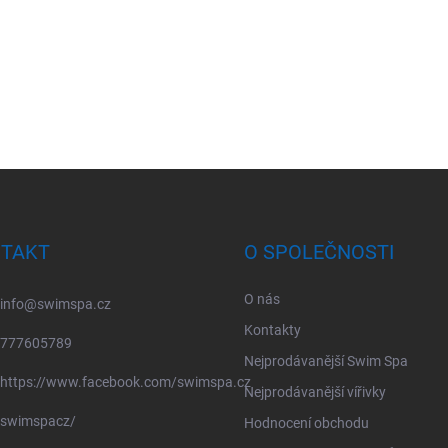
TAKT
O SPOLEČNOSTI
O nás
info
@
swimspa.cz
Kontakty
777605789
Nejprodávanější Swim Spa
https://www.facebook.com/swimspa.cz
Nejprodávanější vířivky
swimspacz/
Hodnocení obchodu