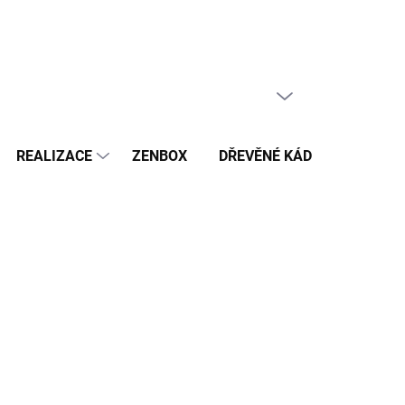
PRÁZDNÝ KOŠÍK
NÁKUPNÍ
KOŠÍK
REALIZACE
ZENBOX
DŘEVĚNÉ KÁDĚ
BAZÉN