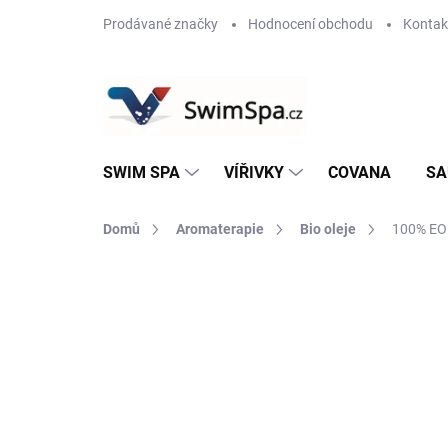
Přejít
Prodávané značky
Hodnocení obchodu
Kontak
na
obsah
SWIM SPA
VÍŘIVKY
COVANA
SA
Domů
Aromaterapie
Bio oleje
100% EO
Neohodnoceno
Podrobnosti hodnoce