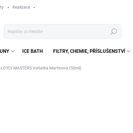
ty
Realizace
Hledat
UNY
ICE BATH
FILTRY, CHEMIE, PŘÍSLUŠENSTVÍ
 LOYLY MASTERS Voňatka Martinova (50ml)
ní
529 Kč
437 Kč bez DPH
Měrná
VYPRODÁNO
cena: