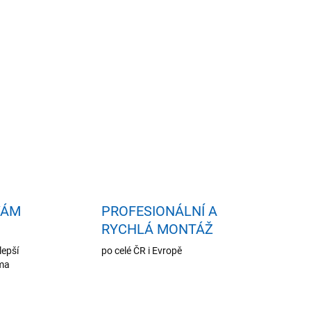
idat do košíku
VÁM
PROFESIONÁLNÍ A
RYCHLÁ MONTÁŽ
lepší
po celé ČR i Evropě
oma