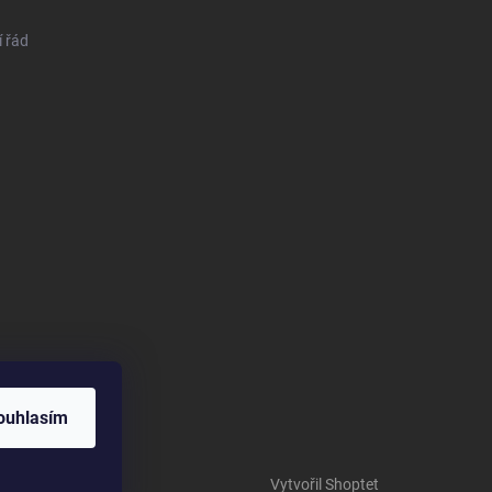
 řád
ouhlasím
Vytvořil Shoptet