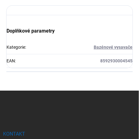
Doplňkové parametry
Kategorie
:
Bazénové vysavače
EAN
:
8592930004545
Z
á
p
a
t
í
KONTAKT