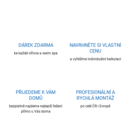
ZEPTAT SE
HLÍDAT
DÁREK ZDARMA
NAVRHNĚTE SI VLASTNÍ
CENU
ke každé vířivce a swim spa
a vyřešíme individuální kalkulaci
PŘIJEDEME K VÁM
PROFESIONÁLNÍ A
DOMŮ
RYCHLÁ MONTÁŽ
bezplatně najdeme nejlepší řešení
po celé ČR i Evropě
přímo u Vás doma