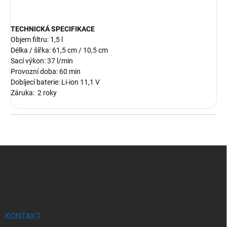
TECHNICKÁ SPECIFIKACE
Objem filtru: 1,5 l
Délka / šířka: 61,5 cm / 10,5 cm
Sací výkon: 37 l/min
Provozní doba: 60 min
Dobíjecí baterie: Li-ion 11,1 V
Záruka: 2 roky
Z
á
p
a
t
í
KONTAKT