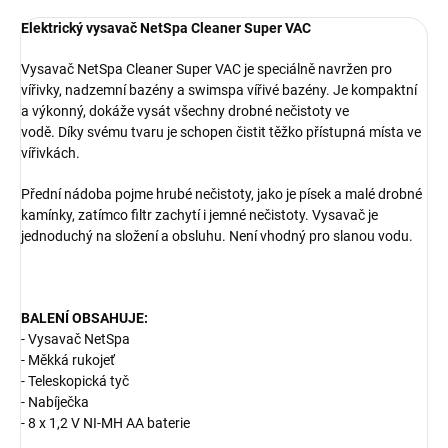
Elektrický vysavač NetSpa Cleaner Super VAC
Vysavač NetSpa Cleaner Super VAC je speciálně navržen pro
vířivky, nadzemní bazény a swimspa vířivé bazény. Je kompaktní
a výkonný, dokáže vysát všechny drobné nečistoty ve
vodě. Díky svému tvaru je schopen čistit těžko přístupná místa ve
vířivkách.
Přední nádoba pojme hrubé nečistoty, jako je písek a malé drobné
kamínky, zatímco filtr zachytí i jemné nečistoty. Vysavač je
jednoduchý na složení a obsluhu. Není vhodný pro slanou vodu.
BALENÍ OBSAHUJE:
- Vysavač NetSpa
- Měkká rukojeť
- Teleskopická tyč
- Nabíječka
- 8 x 1,2 V NI-MH AA baterie