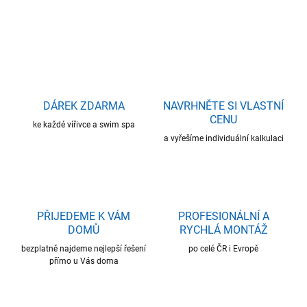
ZEPTAT SE
HLÍDAT
DÁREK ZDARMA
NAVRHNĚTE SI VLASTNÍ
CENU
ke každé vířivce a swim spa
a vyřešíme individuální kalkulaci
PŘIJEDEME K VÁM
PROFESIONÁLNÍ A
DOMŮ
RYCHLÁ MONTÁŽ
bezplatně najdeme nejlepší řešení
po celé ČR i Evropě
přímo u Vás doma