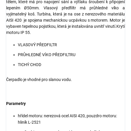
tělem, které má pro napojení sání a výtlaku šroubení k připojení
lepením Ø50mm. Vlasový předfiltr má průhledné víko a
vyjímatelný koš. Turbína, která je na ose z nerezového materiálu
AISI 420 je spojena mechanickou ucpávkou s motorem. Motor je
vybaven tepelnou pojistkou, která je instalována uvnitř vinutí.Krytí
motoru IP 55.
VLASOVÝ PŘEDFILTR
PRŮHLEDNÉ VÍKO PŘEDFILTRU
TICHÝ CHOD
Čerpadlo je vhodné pro slanou vodu.
Parametry
hřídel motoru: nerezová ocel AISI 420, pouzdro motoru:
hliník L-2521