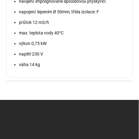
navíjení: impregnované epoxidovou pryskyřicí
napojení: lepením Ø 50mm, třída izolace: F
průtok 12 m3/h
max. teplota vody 40°C
výkon 0,75 kW
napětí 230 V
váha 14 kg
Z
á
p
a
t
í