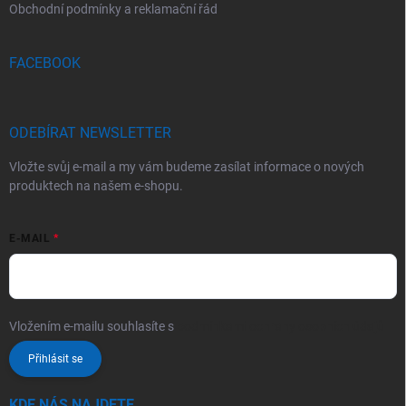
Obchodní podmínky a reklamační řád
FACEBOOK
ODEBÍRAT NEWSLETTER
Vložte svůj e-mail a my vám budeme zasílat informace o nových
produktech na našem e-shopu.
E-MAIL
Vložením e-mailu souhlasíte s
podmínkami ochrany osobních údajů
Přihlásit se
KDE NÁS NAJDETE