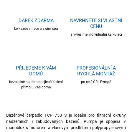
DÁREK ZDARMA
NAVRHNĚTE SI VLASTNÍ
CENU
ke každé vířivce a swim spa
a vyřešíme individuální kalkulaci
PŘIJEDEME K VÁM
PROFESIONÁLNÍ A
DOMŮ
RYCHLÁ MONTÁŽ
bezplatně najdeme nejlepší řešení
po celé ČR i Evropě
přímo u Vás doma
Bazénové čerpadlo FCP 750 S je ideální pro filtrační okruhy
nadzemních i zabudovaných bazénů. Pumpa je spojena v
monoblok s motorem a vlasovým předfiltrem polypropylenovým